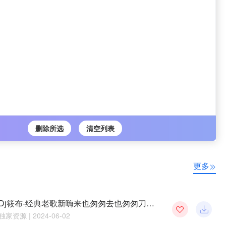
删除所选
清空列表
更多
Dj筱布-经典老歌新嗨来也匆匆去也匆匆刀剑如梦VinaHouse靓碟
独家资源
| 2024-06-02