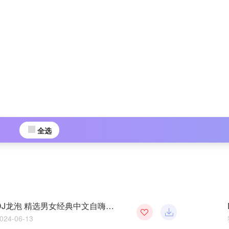
全选
云南罗平 DJ龙泡 精选男女经典中文自嗨模式大碟74
2024-06-13