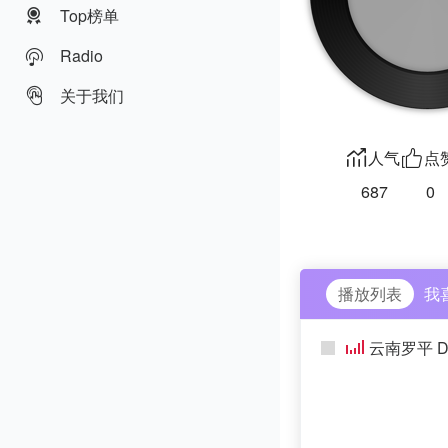
Top榜单
Radio
关于我们
人气
点
687
0
播放列表
我
云南罗平 