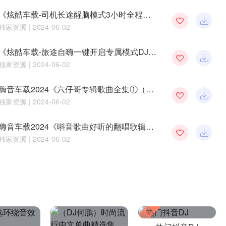
《炫酷车载-司机长途醒脑模式3小时全程自嗨(你只管开车其他交给DJ)全中文串烧大碟Remix》-DJ开心马骝
独家资源
| 2024-06-02
《炫酷车载-旅途自嗨一键开启专属模式DJ一响道路清场嗨爆神经无损车载串烧大碟Remix》-DJ开心马骝
独家资源
| 2024-06-02
嗨音车载2024《六仔哥专辑歌曲全集①（一生何所求暴富和自由）你没事找百度连版串烧》 DJ小雅
独家资源
| 2024-06-02
嗨音车载2024《唞音歌曲好听的翻唱歌辑（消失在茫茫的天际）推荐车载高端音响试听串烧》 DJ小雅
独家资源
| 2024-06-02