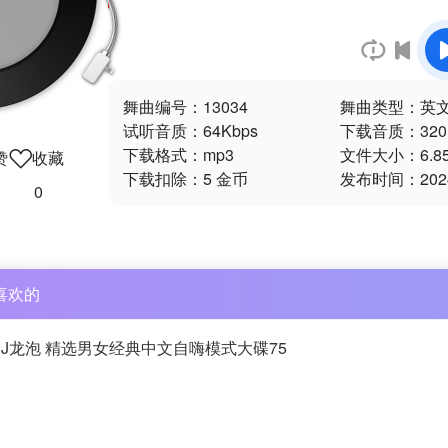
舞曲编号：
13034
舞曲类型：
英
试听音质：
64Kbps
下载音质：
320
下载格式：
mp3
文件大小：
6.8
赞
收藏
下载扣除：
5 金币
发布时间：
202
0
喜欢的
DJ龙泡 精选男女经典中文自嗨模式大碟75