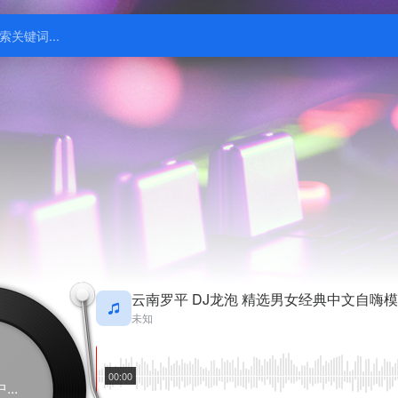
云南罗平 DJ龙泡 精选男女经典中文自嗨模
未知
00:00
..